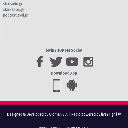
skairadio.gr
skaikairos.gr
podcast.skai.gr
bwinΣΠΟΡ FM Social
Download App
Designed & Developed by Gloman S.A.
|
Radio powered by live24.gr
| ©