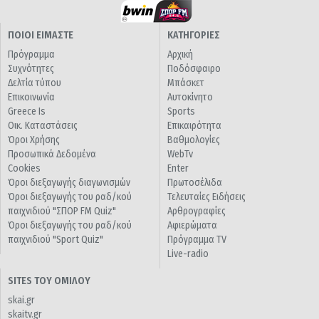
ΠΟΙΟΙ ΕΙΜΑΣΤΕ
ΚΑΤΗΓΟΡΙΕΣ
Πρόγραμμα
Αρχική
Συχνότητες
Ποδόσφαιρο
Δελτία τύπου
Μπάσκετ
Επικοινωνία
Αυτοκίνητο
Greece Is
Sports
Οικ. Καταστάσεις
Επικαιρότητα
Όροι Χρήσης
Βαθμολογίες
Προσωπικά Δεδομένα
WebTv
Cookies
Enter
Όροι διεξαγωγής διαγωνισμών
Πρωτοσέλιδα
Όροι διεξαγωγής του ραδ/κού
Τελευταίες Ειδήσεις
παιχνιδιού "ΣΠΟΡ FM Quiz"
Αρθρογραφίες
Όροι διεξαγωγής του ραδ/κού
Αφιερώματα
παιχνιδιού "Sport Quiz"
Πρόγραμμα TV
Live-radio
SITES ΤΟΥ ΟΜΙΛΟΥ
skai.gr
skaitv.gr