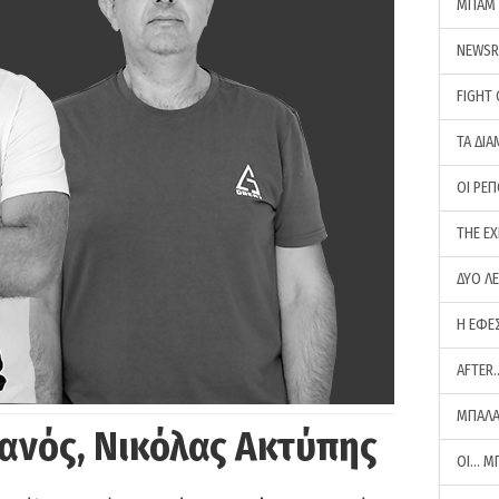
ΜΠΑΜ 
NEWS
FIGHT
ΤΑ ΔΙΑ
ΟΙ ΡΕ
THE E
ΔΥΟ Λ
Η ΕΦΕ
AFTER
ΜΠΑΛΑ
ανός, Νικόλας Ακτύπης
ΟΙ… Μ