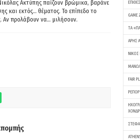
Νικόλας Ακτύπης παίζουν βρώμικα, βαράνε
ΕΠΙΘΕ
ης και εκτός… θέματος. Το επίπεδο το
GAME 
ς. Αν προλάβουν να… μιλήσουν.
ΤA «Π
ΑΡΗΣ 
ΝΙΚΟΣ
ΜΑΝΩΛ
FAIR P
ΡΕΠΟΡ
ΗΧΟΓΡ
ΧΟΝΔ
ΣΤΕΦΑ
κπομπής
ATHEN