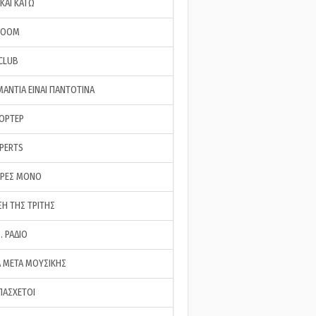
ΚΑΙ ΚΑΤΩ
ROOM
 CLUB
ΜΑΝΤΙΑ ΕΙΝΑΙ ΠΑΝΤΟΤΙΝΑ
ΠΟΡΤΕΡ
XPERTS
ΕΡΕΣ ΜΟΝΟ
ΣΗ ΤΗΣ ΤΡΙΤΗΣ
… ΡΑΔΙΟ
 ΜΕΤΑ ΜΟΥΣΙΚΗΣ
ΠΑΣΧΕΤΟΙ