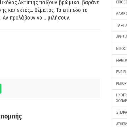
Νικόλας Ακτύπης παίζουν βρώμικα, βαράνε
ΕΠΙΘΕ
ης και εκτός… θέματος. Το επίπεδο το
GAME 
ς. Αν προλάβουν να… μιλήσουν.
ΤA «Π
ΑΡΗΣ 
ΝΙΚΟΣ
ΜΑΝΩΛ
FAIR P
ΡΕΠΟΡ
ΗΧΟΓΡ
ΧΟΝΔ
ΣΤΕΦΑ
κπομπής
ATHEN