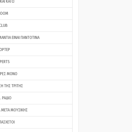
ΚΑΙ ΚΑΤΩ
ROOM
 CLUB
ΜΑΝΤΙΑ ΕΙΝΑΙ ΠΑΝΤΟΤΙΝΑ
ΠΟΡΤΕΡ
XPERTS
ΕΡΕΣ ΜΟΝΟ
ΣΗ ΤΗΣ ΤΡΙΤΗΣ
… ΡΑΔΙΟ
 ΜΕΤΑ ΜΟΥΣΙΚΗΣ
ΠΑΣΧΕΤΟΙ