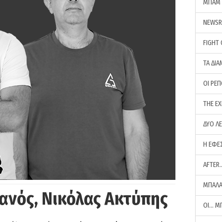
ΜΠΑΜ 
NEWS
FIGHT
ΤΑ ΔΙΑ
ΟΙ ΡΕ
THE E
ΔΥΟ Λ
Η ΕΦΕ
AFTER
ΜΠΑΛΑ
ανός, Νικόλας Ακτύπης
ΟΙ… Μ