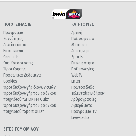
ΠΟΙΟΙ ΕΙΜΑΣΤΕ
ΚΑΤΗΓΟΡΙΕΣ
Πρόγραμμα
Αρχική
Συχνότητες
Ποδόσφαιρο
Δελτία τύπου
Μπάσκετ
Επικοινωνία
Αυτοκίνητο
Greece Is
Sports
Οικ. Καταστάσεις
Επικαιρότητα
Όροι Χρήσης
Βαθμολογίες
Προσωπικά Δεδομένα
WebTv
Cookies
Enter
Όροι διεξαγωγής διαγωνισμών
Πρωτοσέλιδα
Όροι διεξαγωγής του ραδ/κού
Τελευταίες Ειδήσεις
παιχνιδιού "ΣΠΟΡ FM Quiz"
Αρθρογραφίες
Όροι διεξαγωγής του ραδ/κού
Αφιερώματα
παιχνιδιού "Sport Quiz"
Πρόγραμμα TV
Live-radio
SITES ΤΟΥ ΟΜΙΛΟΥ