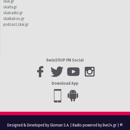
skai.gr
skaitv.gr
skairadio.gr
skaikairos.gr
podcast.skai.gr
bwinΣΠΟΡ FM Social
Download App
Designed & Developed by Gloman S.A.
|
Radio powered by live24.gr
| ©