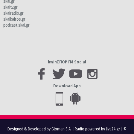
skai.gr
skaitv.gr
skairadio.gr
skaikairos.gr
podcast.skai.gr
bwinΣΠΟΡ FM Social
Download App
Designed & Developed by Gloman S.A.
|
Radio powered by live24.gr
| ©