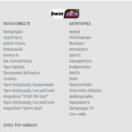
ΠΟΙΟΙ ΕΙΜΑΣΤΕ
ΚΑΤΗΓΟΡΙΕΣ
Πρόγραμμα
Αρχική
Συχνότητες
Ποδόσφαιρο
Δελτία τύπου
Μπάσκετ
Επικοινωνία
Αυτοκίνητο
Greece Is
Sports
Οικ. Καταστάσεις
Επικαιρότητα
Όροι Χρήσης
Βαθμολογίες
Προσωπικά Δεδομένα
WebTv
Cookies
Enter
Όροι διεξαγωγής διαγωνισμών
Πρωτοσέλιδα
Όροι διεξαγωγής του ραδ/κού
Τελευταίες Ειδήσεις
παιχνιδιού "ΣΠΟΡ FM Quiz"
Αρθρογραφίες
Όροι διεξαγωγής του ραδ/κού
Αφιερώματα
παιχνιδιού "Sport Quiz"
Πρόγραμμα TV
Live-radio
SITES ΤΟΥ ΟΜΙΛΟΥ