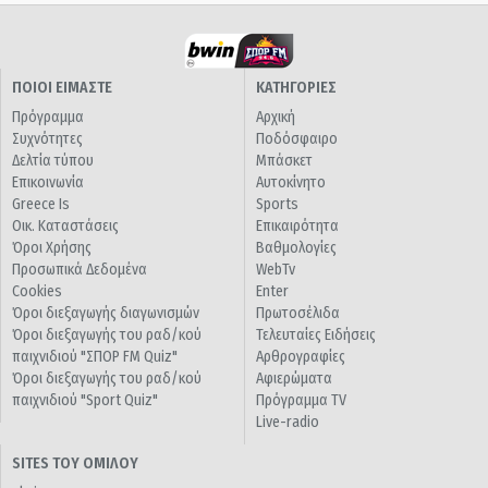
ΠΟΙΟΙ ΕΙΜΑΣΤΕ
ΚΑΤΗΓΟΡΙΕΣ
Πρόγραμμα
Αρχική
Συχνότητες
Ποδόσφαιρο
Δελτία τύπου
Μπάσκετ
Επικοινωνία
Αυτοκίνητο
Greece Is
Sports
Οικ. Καταστάσεις
Επικαιρότητα
Όροι Χρήσης
Βαθμολογίες
Προσωπικά Δεδομένα
WebTv
Cookies
Enter
Όροι διεξαγωγής διαγωνισμών
Πρωτοσέλιδα
Όροι διεξαγωγής του ραδ/κού
Τελευταίες Ειδήσεις
παιχνιδιού "ΣΠΟΡ FM Quiz"
Αρθρογραφίες
Όροι διεξαγωγής του ραδ/κού
Αφιερώματα
παιχνιδιού "Sport Quiz"
Πρόγραμμα TV
Live-radio
SITES ΤΟΥ ΟΜΙΛΟΥ