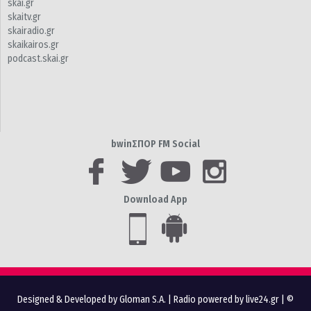
skai.gr
skaitv.gr
skairadio.gr
skaikairos.gr
podcast.skai.gr
bwinΣΠΟΡ FM Social
Download App
Designed & Developed by Gloman S.A.
|
Radio powered by live24.gr
| ©