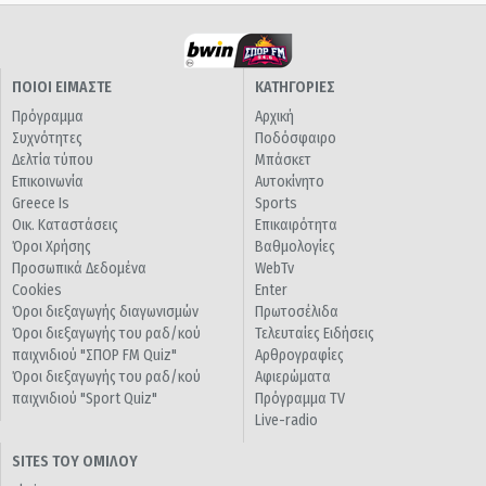
ΠΟΙΟΙ ΕΙΜΑΣΤΕ
ΚΑΤΗΓΟΡΙΕΣ
Πρόγραμμα
Αρχική
Συχνότητες
Ποδόσφαιρο
Δελτία τύπου
Μπάσκετ
Επικοινωνία
Αυτοκίνητο
Greece Is
Sports
Οικ. Καταστάσεις
Επικαιρότητα
Όροι Χρήσης
Βαθμολογίες
Προσωπικά Δεδομένα
WebTv
Cookies
Enter
Όροι διεξαγωγής διαγωνισμών
Πρωτοσέλιδα
Όροι διεξαγωγής του ραδ/κού
Τελευταίες Ειδήσεις
παιχνιδιού "ΣΠΟΡ FM Quiz"
Αρθρογραφίες
Όροι διεξαγωγής του ραδ/κού
Αφιερώματα
παιχνιδιού "Sport Quiz"
Πρόγραμμα TV
Live-radio
SITES ΤΟΥ ΟΜΙΛΟΥ