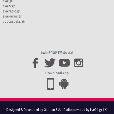
skai.gr
skaitv.gr
skairadio.gr
skaikairos.gr
podcast.skai.gr
bwinΣΠΟΡ FM Social
Download App
Designed & Developed by Gloman S.A.
|
Radio powered by live24.gr
| ©