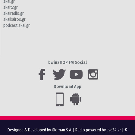
skai.gr
skaitv.gr
skairadio.gr
skaikairos.gr
podcast.skai.gr
bwinΣΠΟΡ FM Social
Download App
Designed & Developed by Gloman S.A.
|
Radio powered by live24.gr
| ©