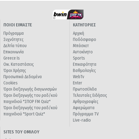
ΠΟΙΟΙ ΕΙΜΑΣΤΕ
ΚΑΤΗΓΟΡΙΕΣ
Πρόγραμμα
Αρχική
Συχνότητες
Ποδόσφαιρο
Δελτία τύπου
Μπάσκετ
Επικοινωνία
Αυτοκίνητο
Greece Is
Sports
Οικ. Καταστάσεις
Επικαιρότητα
Όροι Χρήσης
Βαθμολογίες
Προσωπικά Δεδομένα
WebTv
Cookies
Enter
Όροι διεξαγωγής διαγωνισμών
Πρωτοσέλιδα
Όροι διεξαγωγής του ραδ/κού
Τελευταίες Ειδήσεις
παιχνιδιού "ΣΠΟΡ FM Quiz"
Αρθρογραφίες
Όροι διεξαγωγής του ραδ/κού
Αφιερώματα
παιχνιδιού "Sport Quiz"
Πρόγραμμα TV
Live-radio
SITES ΤΟΥ ΟΜΙΛΟΥ