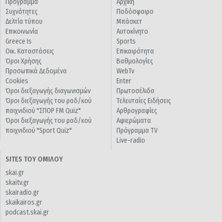
Πρόγραμμα
Αρχική
Συχνότητες
Ποδόσφαιρο
Δελτία τύπου
Μπάσκετ
Επικοινωνία
Αυτοκίνητο
Greece Is
Sports
Οικ. Καταστάσεις
Επικαιρότητα
Όροι Χρήσης
Βαθμολογίες
Προσωπικά Δεδομένα
WebTv
Cookies
Enter
Όροι διεξαγωγής διαγωνισμών
Πρωτοσέλιδα
Όροι διεξαγωγής του ραδ/κού
Τελευταίες Ειδήσεις
παιχνιδιού "ΣΠΟΡ FM Quiz"
Αρθρογραφίες
Όροι διεξαγωγής του ραδ/κού
Αφιερώματα
παιχνιδιού "Sport Quiz"
Πρόγραμμα TV
Live-radio
SITES ΤΟΥ ΟΜΙΛΟΥ
skai.gr
skaitv.gr
skairadio.gr
skaikairos.gr
podcast.skai.gr