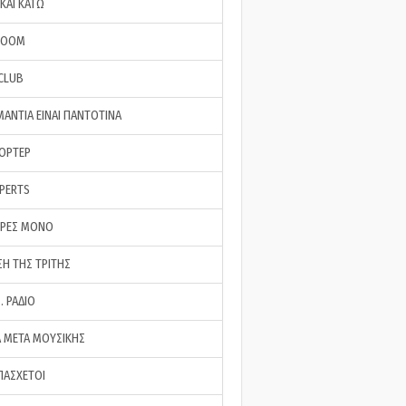
ΚΑΙ ΚΑΤΩ
ROOM
 CLUB
ΜΑΝΤΙΑ ΕΙΝΑΙ ΠΑΝΤΟΤΙΝΑ
ΠΟΡΤΕΡ
XPERTS
ΕΡΕΣ ΜΟΝΟ
ΣΗ ΤΗΣ ΤΡΙΤΗΣ
… ΡΑΔΙΟ
 ΜΕΤΑ ΜΟΥΣΙΚΗΣ
ΠΑΣΧΕΤΟΙ