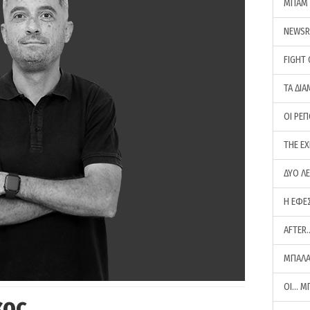
ΜΠΑΜ 
NEWS
FIGHT
ΤΑ ΔΙΑ
ΟΙ ΡΕ
THE E
ΔΥΟ Λ
Η ΕΦΕ
AFTER
ΜΠΑΛΑ
ΟΙ… Μ
κος