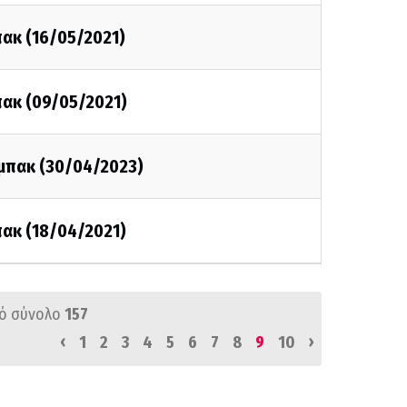
πακ (16/05/2021)
πακ (09/05/2021)
 μπακ (30/04/2023)
πακ (18/04/2021)
ό σύνολο
157
‹
›
1
2
3
4
5
6
7
8
9
10