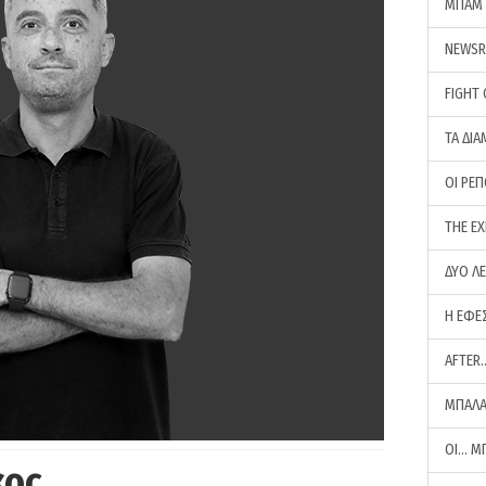
ΜΠΑΜ 
NEWS
FIGHT
ΤΑ ΔΙΑ
ΟΙ ΡΕ
THE E
ΔΥΟ Λ
Η ΕΦΕ
AFTER
ΜΠΑΛΑ
ΟΙ… Μ
κος