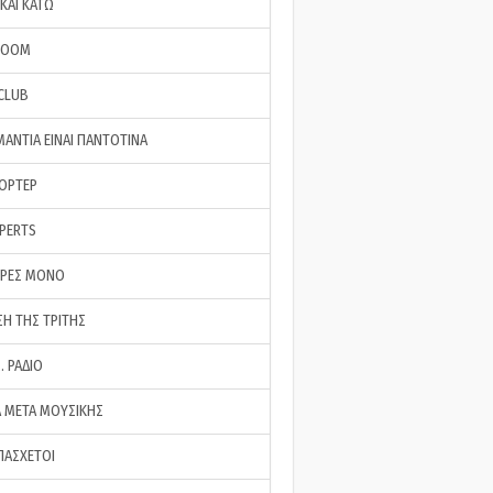
ΚΑΙ ΚΑΤΩ
ROOM
 CLUB
ΜΑΝΤΙΑ ΕΙΝΑΙ ΠΑΝΤΟΤΙΝΑ
ΠΟΡΤΕΡ
XPERTS
ΕΡΕΣ ΜΟΝΟ
ΣΗ ΤΗΣ ΤΡΙΤΗΣ
… ΡΑΔΙΟ
 ΜΕΤΑ ΜΟΥΣΙΚΗΣ
ΠΑΣΧΕΤΟΙ