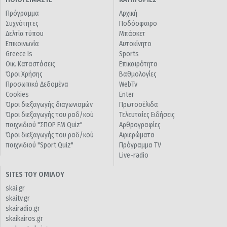
Πρόγραμμα
Αρχική
Συχνότητες
Ποδόσφαιρο
Δελτία τύπου
Μπάσκετ
Επικοινωνία
Αυτοκίνητο
Greece Is
Sports
Οικ. Καταστάσεις
Επικαιρότητα
Όροι Χρήσης
Βαθμολογίες
Προσωπικά Δεδομένα
WebTv
Cookies
Enter
Όροι διεξαγωγής διαγωνισμών
Πρωτοσέλιδα
Όροι διεξαγωγής του ραδ/κού
Τελευταίες Ειδήσεις
παιχνιδιού "ΣΠΟΡ FM Quiz"
Αρθρογραφίες
Όροι διεξαγωγής του ραδ/κού
Αφιερώματα
παιχνιδιού "Sport Quiz"
Πρόγραμμα TV
Live-radio
SITES ΤΟΥ ΟΜΙΛΟΥ
skai.gr
skaitv.gr
skairadio.gr
skaikairos.gr