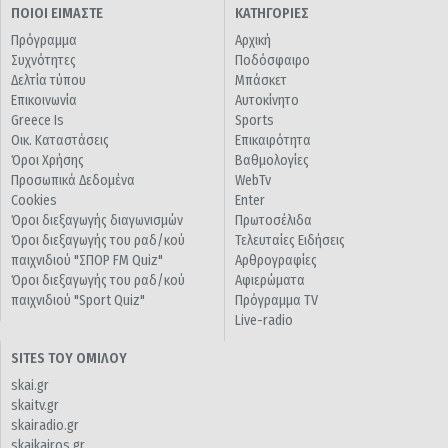
ΠΟΙΟΙ ΕΙΜΑΣΤΕ
ΚΑΤΗΓΟΡΙΕΣ
Πρόγραμμα
Αρχική
Συχνότητες
Ποδόσφαιρο
Δελτία τύπου
Μπάσκετ
Επικοινωνία
Αυτοκίνητο
Greece Is
Sports
Οικ. Καταστάσεις
Επικαιρότητα
Όροι Χρήσης
Βαθμολογίες
Προσωπικά Δεδομένα
WebTv
Cookies
Enter
Όροι διεξαγωγής διαγωνισμών
Πρωτοσέλιδα
Όροι διεξαγωγής του ραδ/κού
Τελευταίες Ειδήσεις
παιχνιδιού "ΣΠΟΡ FM Quiz"
Αρθρογραφίες
Όροι διεξαγωγής του ραδ/κού
Αφιερώματα
παιχνιδιού "Sport Quiz"
Πρόγραμμα TV
Live-radio
SITES ΤΟΥ ΟΜΙΛΟΥ
skai.gr
skaitv.gr
skairadio.gr
skaikairos.gr