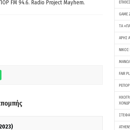
ΠΟΡ FM 94.6. Radio Project Mayhem.
ΕΠΙΘΕ
GAME 
ΤA «Π
ΑΡΗΣ 
ΝΙΚΟΣ
ΜΑΝΩΛ
FAIR P
ΡΕΠΟΡ
ΗΧΟΓΡ
κπομπής
ΧΟΝΔ
ΣΤΕΦΑ
/2023)
ATHEN