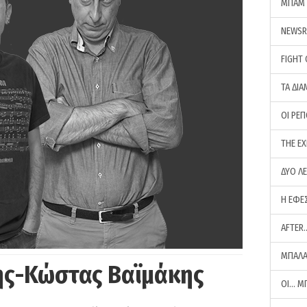
ΜΠΑΜ 
NEWS
FIGHT
ΤΑ ΔΙΑ
ΟΙ ΡΕ
THE E
ΔΥΟ Λ
Η ΕΦΕ
AFTER
ΜΠΑΛΑ
ης-Κώστας Βαϊμάκης
ΟΙ… Μ