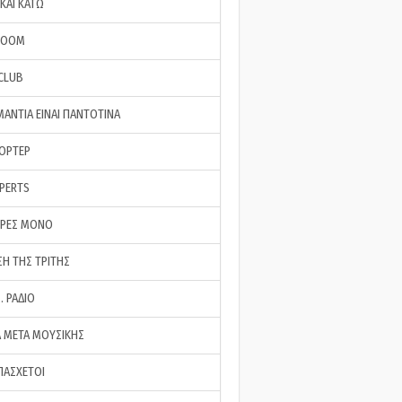
ΚΑΙ ΚΑΤΩ
ROOM
 CLUB
ΜΑΝΤΙΑ ΕΙΝΑΙ ΠΑΝΤΟΤΙΝΑ
ΠΟΡΤΕΡ
XPERTS
ΕΡΕΣ ΜΟΝΟ
ΣΗ ΤΗΣ ΤΡΙΤΗΣ
… ΡΑΔΙΟ
 ΜΕΤΑ ΜΟΥΣΙΚΗΣ
ΠΑΣΧΕΤΟΙ