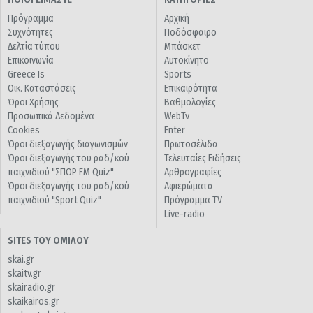
Πρόγραμμα
Αρχική
Συχνότητες
Ποδόσφαιρο
Δελτία τύπου
Μπάσκετ
Επικοινωνία
Αυτοκίνητο
Greece Is
Sports
Οικ. Καταστάσεις
Επικαιρότητα
Όροι Χρήσης
Βαθμολογίες
Προσωπικά Δεδομένα
WebTv
Cookies
Enter
Όροι διεξαγωγής διαγωνισμών
Πρωτοσέλιδα
Όροι διεξαγωγής του ραδ/κού
Τελευταίες Ειδήσεις
παιχνιδιού "ΣΠΟΡ FM Quiz"
Αρθρογραφίες
Όροι διεξαγωγής του ραδ/κού
Αφιερώματα
παιχνιδιού "Sport Quiz"
Πρόγραμμα TV
Live-radio
SITES ΤΟΥ ΟΜΙΛΟΥ
skai.gr
skaitv.gr
skairadio.gr
skaikairos.gr