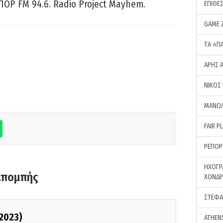
ΠΟΡ FM 94.6. Radio Project Mayhem.
ΕΠΙΘΕ
GAME 
ΤA «Π
ΑΡΗΣ 
ΝΙΚΟΣ
ΜΑΝΩΛ
FAIR P
ΡΕΠΟΡ
ΗΧΟΓΡ
κπομπής
ΧΟΝΔ
ΣΤΕΦΑ
/2023)
ATHEN