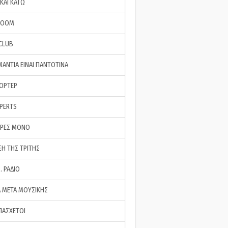
ΚΑΙ ΚΑΤΩ
ROOM
 CLUB
ΜΑΝΤΙΑ ΕΙΝΑΙ ΠΑΝΤΟΤΙΝΑ
ΠΟΡΤΕΡ
XPERTS
ΕΡΕΣ ΜΟΝΟ
ΣΗ ΤΗΣ ΤΡΙΤΗΣ
… ΡΑΔΙΟ
 ΜΕΤΑ ΜΟΥΣΙΚΗΣ
ΠΑΣΧΕΤΟΙ