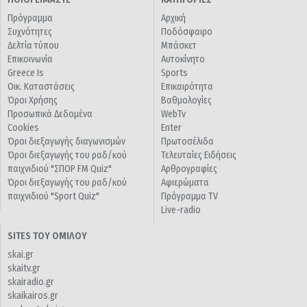
Πρόγραμμα
Αρχική
Συχνότητες
Ποδόσφαιρο
Δελτία τύπου
Μπάσκετ
Επικοινωνία
Αυτοκίνητο
Greece Is
Sports
Οικ. Καταστάσεις
Επικαιρότητα
Όροι Χρήσης
Βαθμολογίες
Προσωπικά Δεδομένα
WebTv
Cookies
Enter
Όροι διεξαγωγής διαγωνισμών
Πρωτοσέλιδα
Όροι διεξαγωγής του ραδ/κού
Τελευταίες Ειδήσεις
παιχνιδιού "ΣΠΟΡ FM Quiz"
Αρθρογραφίες
Όροι διεξαγωγής του ραδ/κού
Αφιερώματα
παιχνιδιού "Sport Quiz"
Πρόγραμμα TV
Live-radio
SITES ΤΟΥ ΟΜΙΛΟΥ
skai.gr
skaitv.gr
skairadio.gr
skaikairos.gr