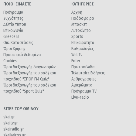
ΠΟΙΟΙ ΕΙΜΑΣΤΕ
ΚΑΤΗΓΟΡΙΕΣ
Πρόγραμμα
Αρχική
Συχνότητες
Ποδόσφαιρο
Δελτία τύπου
Μπάσκετ
Επικοινωνία
Αυτοκίνητο
Greece Is
Sports
Οικ. Καταστάσεις
Επικαιρότητα
Όροι Χρήσης
Βαθμολογίες
Προσωπικά Δεδομένα
WebTv
Cookies
Enter
Όροι διεξαγωγής διαγωνισμών
Πρωτοσέλιδα
Όροι διεξαγωγής του ραδ/κού
Τελευταίες Ειδήσεις
παιχνιδιού "ΣΠΟΡ FM Quiz"
Αρθρογραφίες
Όροι διεξαγωγής του ραδ/κού
Αφιερώματα
παιχνιδιού "Sport Quiz"
Πρόγραμμα TV
Live-radio
SITES ΤΟΥ ΟΜΙΛΟΥ
skai.gr
skaitv.gr
skairadio.gr
skaikairos.gr