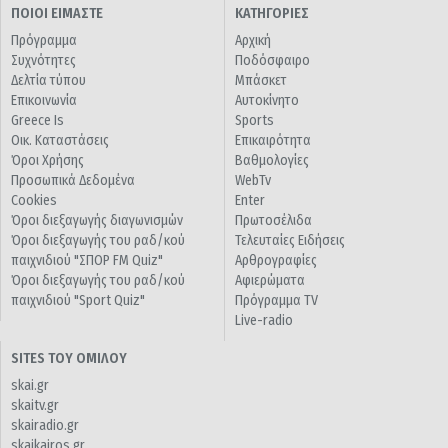
ΠΟΙΟΙ ΕΙΜΑΣΤΕ
ΚΑΤΗΓΟΡΙΕΣ
Πρόγραμμα
Αρχική
Συχνότητες
Ποδόσφαιρο
Δελτία τύπου
Μπάσκετ
Επικοινωνία
Αυτοκίνητο
Greece Is
Sports
Οικ. Καταστάσεις
Επικαιρότητα
Όροι Χρήσης
Βαθμολογίες
Προσωπικά Δεδομένα
WebTv
Cookies
Enter
Όροι διεξαγωγής διαγωνισμών
Πρωτοσέλιδα
Όροι διεξαγωγής του ραδ/κού
Τελευταίες Ειδήσεις
παιχνιδιού "ΣΠΟΡ FM Quiz"
Αρθρογραφίες
Όροι διεξαγωγής του ραδ/κού
Αφιερώματα
παιχνιδιού "Sport Quiz"
Πρόγραμμα TV
Live-radio
SITES ΤΟΥ ΟΜΙΛΟΥ
skai.gr
skaitv.gr
skairadio.gr
skaikairos.gr