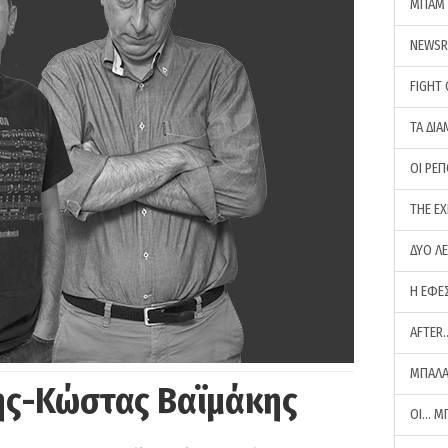
ΜΠΑΜ 
NEWS
FIGHT
ΤΑ ΔΙΑ
ΟΙ ΡΕ
THE E
ΔΥΟ Λ
Η ΕΦΕ
AFTER
ΜΠΑΛΑ
ης-Κώστας Βαϊμάκης
ΟΙ… Μ