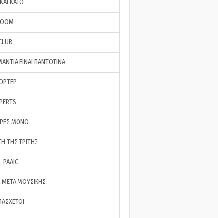
ΚΑΙ ΚΑΤΩ
ROOM
 CLUB
ΜΑΝΤΙΑ ΕΙΝΑΙ ΠΑΝΤΟΤΙΝΑ
ΠΟΡΤΕΡ
XPERTS
ΕΡΕΣ ΜΟΝΟ
ΣΗ ΤΗΣ ΤΡΙΤΗΣ
… ΡΑΔΙΟ
 ΜΕΤΑ ΜΟΥΣΙΚΗΣ
ΠΑΣΧΕΤΟΙ