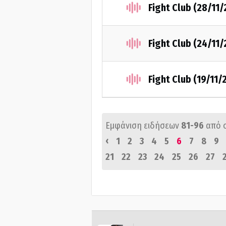
Fight Club (28/11
Fight Club (24/11
Fight Club (19/11/
Εμφάνιση ειδήσεων
81-96
από 
‹
1
2
3
4
5
6
7
8
9
21
22
23
24
25
26
27