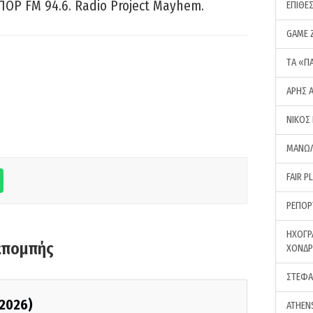
ΠΟΡ FM 94.6. Radio Project Mayhem.
ΕΠΙΘΕ
GAME 
ΤA «Π
ΑΡΗΣ 
ΝΙΚΟΣ
ΜΑΝΩΛ
FAIR P
ΡΕΠΟΡ
ΗΧΟΓΡ
κπομπής
ΧΟΝΔ
ΣΤΕΦΑ
/2026)
ATHEN