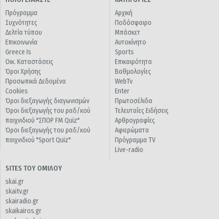
Πρόγραμμα
Αρχική
Συχνότητες
Ποδόσφαιρο
Δελτία τύπου
Μπάσκετ
Επικοινωνία
Αυτοκίνητο
Greece Is
Sports
Οικ. Καταστάσεις
Επικαιρότητα
Όροι Χρήσης
Βαθμολογίες
Προσωπικά Δεδομένα
WebTv
Cookies
Enter
Όροι διεξαγωγής διαγωνισμών
Πρωτοσέλιδα
Όροι διεξαγωγής του ραδ/κού
Τελευταίες Ειδήσεις
παιχνιδιού "ΣΠΟΡ FM Quiz"
Αρθρογραφίες
Όροι διεξαγωγής του ραδ/κού
Αφιερώματα
παιχνιδιού "Sport Quiz"
Πρόγραμμα TV
Live-radio
SITES ΤΟΥ ΟΜΙΛΟΥ
skai.gr
skaitv.gr
skairadio.gr
skaikairos.gr