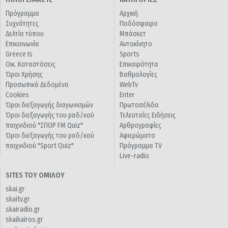
Πρόγραμμα
Αρχική
Συχνότητες
Ποδόσφαιρο
Δελτία τύπου
Μπάσκετ
Επικοινωνία
Αυτοκίνητο
Greece Is
Sports
Οικ. Καταστάσεις
Επικαιρότητα
Όροι Χρήσης
Βαθμολογίες
Προσωπικά Δεδομένα
WebTv
Cookies
Enter
Όροι διεξαγωγής διαγωνισμών
Πρωτοσέλιδα
Όροι διεξαγωγής του ραδ/κού
Τελευταίες Ειδήσεις
παιχνιδιού "ΣΠΟΡ FM Quiz"
Αρθρογραφίες
Όροι διεξαγωγής του ραδ/κού
Αφιερώματα
παιχνιδιού "Sport Quiz"
Πρόγραμμα TV
Live-radio
SITES ΤΟΥ ΟΜΙΛΟΥ
skai.gr
skaitv.gr
skairadio.gr
skaikairos.gr