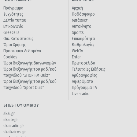
Πρόγραμμα
Αρχική
Συχνότητες
Ποδόσφαιρο
Δελτία τύπου
Μπάσκετ
Επικοινωνία
Αυτοκίνητο
Greece Is
Sports
Οικ. Καταστάσεις
Επικαιρότητα
Όροι Χρήσης
Βαθμολογίες
Προσωπικά Δεδομένα
WebTv
Cookies
Enter
Όροι διεξαγωγής διαγωνισμών
Πρωτοσέλιδα
Όροι διεξαγωγής του ραδ/κού
Τελευταίες Ειδήσεις
παιχνιδιού "ΣΠΟΡ FM Quiz"
Αρθρογραφίες
Όροι διεξαγωγής του ραδ/κού
Αφιερώματα
παιχνιδιού "Sport Quiz"
Πρόγραμμα TV
Live-radio
SITES ΤΟΥ ΟΜΙΛΟΥ
skai.gr
skaitv.gr
skairadio.gr
skaikairos.gr