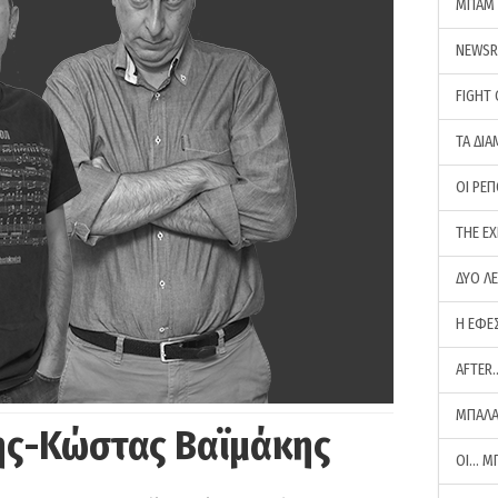
ΜΠΑΜ 
NEWS
FIGHT
ΤΑ ΔΙΑ
ΟΙ ΡΕ
THE E
ΔΥΟ Λ
Η ΕΦΕ
AFTER
ΜΠΑΛΑ
ης-Κώστας Βαϊμάκης
ΟΙ… Μ