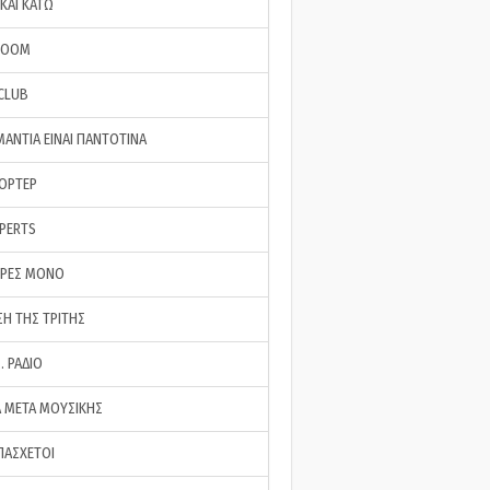
ΚΑΙ ΚΑΤΩ
ROOM
 CLUB
ΜΑΝΤΙΑ ΕΙΝΑΙ ΠΑΝΤΟΤΙΝΑ
ΠΟΡΤΕΡ
XPERTS
ΕΡΕΣ ΜΟΝΟ
ΣΗ ΤΗΣ ΤΡΙΤΗΣ
… ΡΑΔΙΟ
 ΜΕΤΑ ΜΟΥΣΙΚΗΣ
ΠΑΣΧΕΤΟΙ