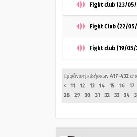
Fight club (23/05
Fight Club (22/05
Fight club (19/05
Εμφάνιση ειδήσεων
417-432
απ
‹
11
12
13
14
15
16
17
28
29
30
31
32
33
34
3