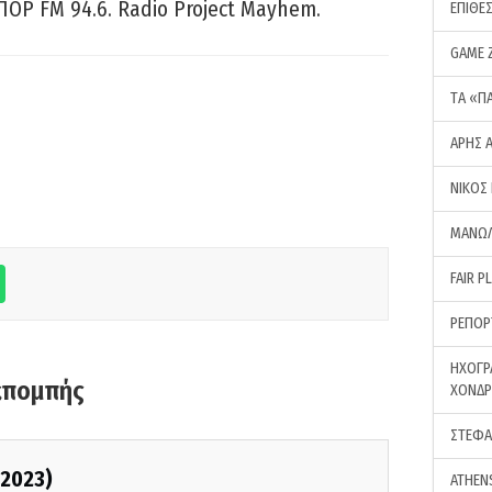
ΠΟΡ FM 94.6. Radio Project Mayhem.
ΕΠΙΘΕ
GAME 
ΤA «Π
ΑΡΗΣ 
ΝΙΚΟΣ
ΜΑΝΩΛ
FAIR P
ΡΕΠΟΡ
ΗΧΟΓΡ
κπομπής
ΧΟΝΔ
ΣΤΕΦΑ
/2023)
ATHEN