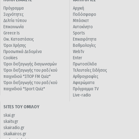
Πρόγραμμα
Αρχική
Συχνότητες
Ποδόσφαιρο
Δελτία τύπου
Μπάσκετ
Επικοινωνία
Αυτοκίνητο
Greece Is
Sports
Οικ. Καταστάσεις
Επικαιρότητα
Όροι Χρήσης
Βαθμολογίες
Προσωπικά Δεδομένα
WebTv
Cookies
Enter
Όροι διεξαγωγής διαγωνισμών
Πρωτοσέλιδα
Όροι διεξαγωγής του ραδ/κού
Τελευταίες Ειδήσεις
παιχνιδιού "ΣΠΟΡ FM Quiz"
Αρθρογραφίες
Όροι διεξαγωγής του ραδ/κού
Αφιερώματα
παιχνιδιού "Sport Quiz"
Πρόγραμμα TV
Live-radio
SITES ΤΟΥ ΟΜΙΛΟΥ
skai.gr
skaitv.gr
skairadio.gr
skaikairos.gr