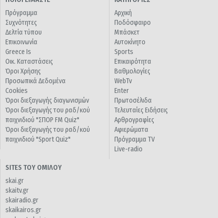
Πρόγραμμα
Αρχική
Συχνότητες
Ποδόσφαιρο
Δελτία τύπου
Μπάσκετ
Επικοινωνία
Αυτοκίνητο
Greece Is
Sports
Οικ. Καταστάσεις
Επικαιρότητα
Όροι Χρήσης
Βαθμολογίες
Προσωπικά Δεδομένα
WebTv
Cookies
Enter
Όροι διεξαγωγής διαγωνισμών
Πρωτοσέλιδα
Όροι διεξαγωγής του ραδ/κού
Τελευταίες Ειδήσεις
παιχνιδιού "ΣΠΟΡ FM Quiz"
Αρθρογραφίες
Όροι διεξαγωγής του ραδ/κού
Αφιερώματα
παιχνιδιού "Sport Quiz"
Πρόγραμμα TV
Live-radio
SITES ΤΟΥ ΟΜΙΛΟΥ
skai.gr
skaitv.gr
skairadio.gr
skaikairos.gr