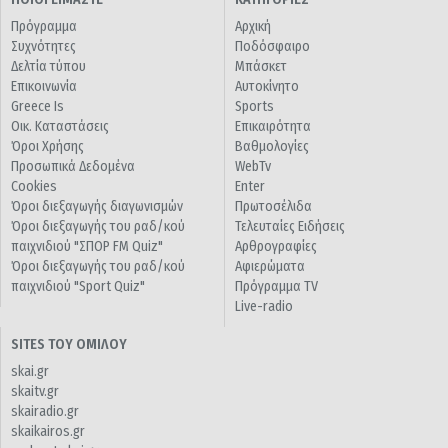
Πρόγραμμα
Αρχική
Συχνότητες
Ποδόσφαιρο
Δελτία τύπου
Μπάσκετ
Επικοινωνία
Αυτοκίνητο
Greece Is
Sports
Οικ. Καταστάσεις
Επικαιρότητα
Όροι Χρήσης
Βαθμολογίες
Προσωπικά Δεδομένα
WebTv
Cookies
Enter
Όροι διεξαγωγής διαγωνισμών
Πρωτοσέλιδα
Όροι διεξαγωγής του ραδ/κού
Τελευταίες Ειδήσεις
παιχνιδιού "ΣΠΟΡ FM Quiz"
Αρθρογραφίες
Όροι διεξαγωγής του ραδ/κού
Αφιερώματα
παιχνιδιού "Sport Quiz"
Πρόγραμμα TV
Live-radio
SITES ΤΟΥ ΟΜΙΛΟΥ
skai.gr
skaitv.gr
skairadio.gr
skaikairos.gr