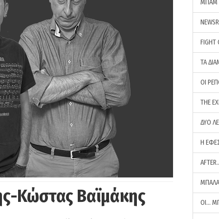
ΜΠΑΜ 
NEWS
FIGHT
ΤΑ ΔΙΑ
ΟΙ ΡΕ
THE E
ΔΥΟ Λ
Η ΕΦΕ
AFTER
ΜΠΑΛΑ
ης-Κώστας Βαϊμάκης
ΟΙ… Μ