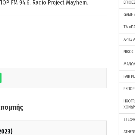
ΠΟΡ FM 94.6. Radio Project Mayhem.
ΕΠΙΘΕ
GAME 
ΤA «Π
ΑΡΗΣ 
ΝΙΚΟΣ
ΜΑΝΩΛ
FAIR P
ΡΕΠΟΡ
ΗΧΟΓΡ
κπομπής
ΧΟΝΔ
ΣΤΕΦΑ
2023)
ATHEN