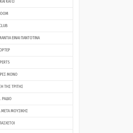
ΚΑΙ ΚΑΤΩ
ROOM
 CLUB
ΜΑΝΤΙΑ ΕΙΝΑΙ ΠΑΝΤΟΤΙΝΑ
ΠΟΡΤΕΡ
XPERTS
ΕΡΕΣ ΜΟΝΟ
ΣΗ ΤΗΣ ΤΡΙΤΗΣ
… ΡΑΔΙΟ
 ΜΕΤΑ ΜΟΥΣΙΚΗΣ
ΠΑΣΧΕΤΟΙ