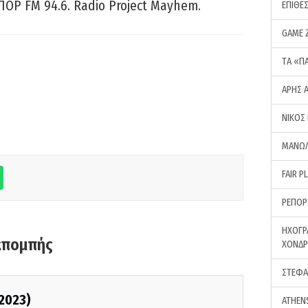
ΠΟΡ FM 94.6. Radio Project Mayhem.
ΕΠΙΘΕ
GAME 
ΤA «Π
ΑΡΗΣ 
ΝΙΚΟΣ
ΜΑΝΩΛ
FAIR P
ΡΕΠΟΡ
ΗΧΟΓΡ
κπομπής
ΧΟΝΔ
ΣΤΕΦΑ
/2023)
ATHEN