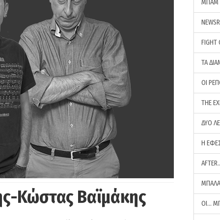
ΜΠΑΜ 
NEWS
FIGHT
ΤΑ ΔΙΑ
ΟΙ ΡΕ
THE E
ΔΥΟ Λ
Η ΕΦΕ
AFTER
ΜΠΑΛΑ
ης-Κώστας Βαϊμάκης
ΟΙ… Μ