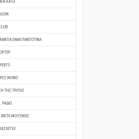
ΚΑΙ ΚΑΤΩ
ROOM
 CLUB
ΜΑΝΤΙΑ ΕΙΝΑΙ ΠΑΝΤΟΤΙΝΑ
ΠΟΡΤΕΡ
XPERTS
ΕΡΕΣ ΜΟΝΟ
ΣΗ ΤΗΣ ΤΡΙΤΗΣ
… ΡΑΔΙΟ
 ΜΕΤΑ ΜΟΥΣΙΚΗΣ
ΠΑΣΧΕΤΟΙ