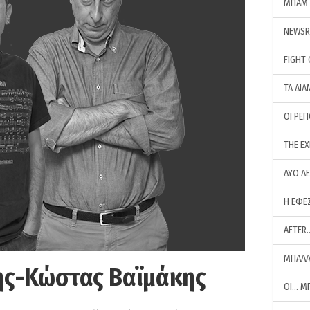
ΜΠΑΜ 
NEWS
FIGHT
ΤΑ ΔΙΑ
ΟΙ ΡΕ
THE E
ΔΥΟ Λ
Η ΕΦΕ
AFTER
ΜΠΑΛΑ
ης-Κώστας Βαϊμάκης
ΟΙ… Μ