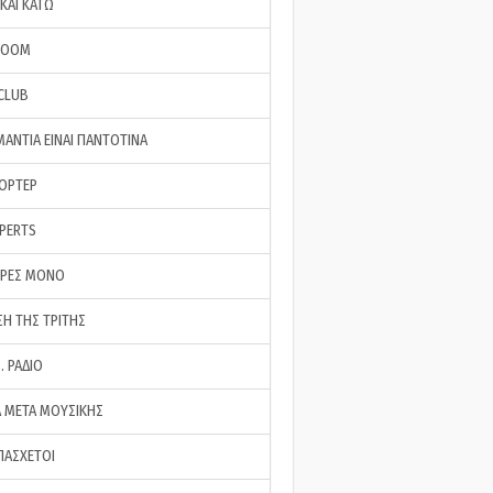
ΚΑΙ ΚΑΤΩ
ROOM
 CLUB
ΜΑΝΤΙΑ ΕΙΝΑΙ ΠΑΝΤΟΤΙΝΑ
ΠΟΡΤΕΡ
XPERTS
ΕΡΕΣ ΜΟΝΟ
ΣΗ ΤΗΣ ΤΡΙΤΗΣ
… ΡΑΔΙΟ
 ΜΕΤΑ ΜΟΥΣΙΚΗΣ
ΠΑΣΧΕΤΟΙ