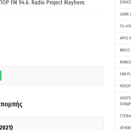
ΠΟΡ FM 94.6. Radio Project Mayhem.
ΕΠΙΘΕ
GAME 
ΤA «Π
ΑΡΗΣ 
ΝΙΚΟΣ
ΜΑΝΩΛ
FAIR P
ΡΕΠΟΡ
ΗΧΟΓΡ
κπομπής
ΧΟΝΔ
ΣΤΕΦΑ
/2021)
ATHEN