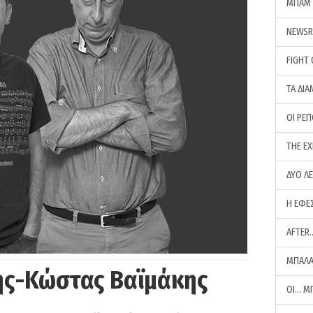
ΜΠΑΜ 
NEWS
FIGHT
ΤΑ ΔΙΑ
ΟΙ ΡΕ
THE E
ΔΥΟ Λ
Η ΕΦΕ
AFTER
ΜΠΑΛΑ
ης-Κώστας Βαϊμάκης
ΟΙ… Μ