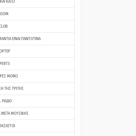
ΚΑΙ ΚΑΤΩ
ROOM
 CLUB
ΜΑΝΤΙΑ ΕΙΝΑΙ ΠΑΝΤΟΤΙΝΑ
ΠΟΡΤΕΡ
XPERTS
ΕΡΕΣ ΜΟΝΟ
ΣΗ ΤΗΣ ΤΡΙΤΗΣ
… ΡΑΔΙΟ
 ΜΕΤΑ ΜΟΥΣΙΚΗΣ
ΠΑΣΧΕΤΟΙ