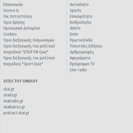
Επικοινωνία
Αυτοκίνητο
Greece Is
Sports
Οικ. Καταστάσεις
Επικαιρότητα
Όροι Χρήσης
Βαθμολογίες
Προσωπικά Δεδομένα
WebTv
Cookies
Enter
Όροι διεξαγωγής διαγωνισμών
Πρωτοσέλιδα
Όροι διεξαγωγής του ραδ/κού
Τελευταίες Ειδήσεις
παιχνιδιού "ΣΠΟΡ FM Quiz"
Αρθρογραφίες
Όροι διεξαγωγής του ραδ/κού
Αφιερώματα
παιχνιδιού "Sport Quiz"
Πρόγραμμα TV
Live-radio
SITES ΤΟΥ ΟΜΙΛΟΥ
skai.gr
skaitv.gr
skairadio.gr
skaikairos.gr
podcast.skai.gr