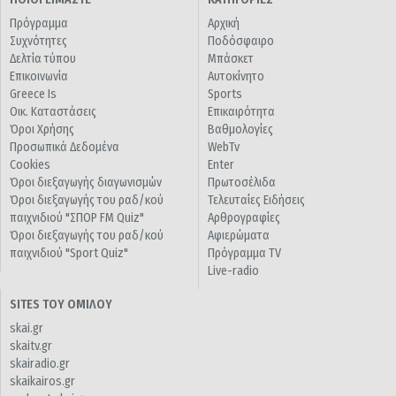
Πρόγραμμα
Αρχική
Συχνότητες
Ποδόσφαιρο
Δελτία τύπου
Μπάσκετ
Επικοινωνία
Αυτοκίνητο
Greece Is
Sports
Οικ. Καταστάσεις
Επικαιρότητα
Όροι Χρήσης
Βαθμολογίες
Προσωπικά Δεδομένα
WebTv
Cookies
Enter
Όροι διεξαγωγής διαγωνισμών
Πρωτοσέλιδα
Όροι διεξαγωγής του ραδ/κού
Τελευταίες Ειδήσεις
παιχνιδιού "ΣΠΟΡ FM Quiz"
Αρθρογραφίες
Όροι διεξαγωγής του ραδ/κού
Αφιερώματα
παιχνιδιού "Sport Quiz"
Πρόγραμμα TV
Live-radio
SITES ΤΟΥ ΟΜΙΛΟΥ
skai.gr
skaitv.gr
skairadio.gr
skaikairos.gr