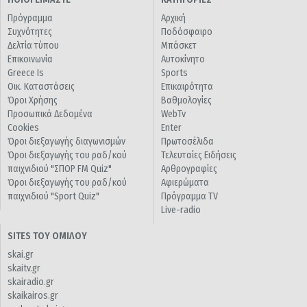
Πρόγραμμα
Αρχική
Συχνότητες
Ποδόσφαιρο
Δελτία τύπου
Μπάσκετ
Επικοινωνία
Αυτοκίνητο
Greece Is
Sports
Οικ. Καταστάσεις
Επικαιρότητα
Όροι Χρήσης
Βαθμολογίες
Προσωπικά Δεδομένα
WebTv
Cookies
Enter
Όροι διεξαγωγής διαγωνισμών
Πρωτοσέλιδα
Όροι διεξαγωγής του ραδ/κού
Τελευταίες Ειδήσεις
παιχνιδιού "ΣΠΟΡ FM Quiz"
Αρθρογραφίες
Όροι διεξαγωγής του ραδ/κού
Αφιερώματα
παιχνιδιού "Sport Quiz"
Πρόγραμμα TV
Live-radio
SITES ΤΟΥ ΟΜΙΛΟΥ
skai.gr
skaitv.gr
skairadio.gr
skaikairos.gr