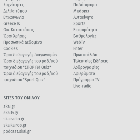
Συχνότητες
Ποδόσφαιρο
Δελτία τύπου
Μπάσκετ
Επικοινωνία
Αυτοκίνητο
Greece Is
Sports
Οικ. Καταστάσεις
Επικαιρότητα
Όροι Χρήσης
Βαθμολογίες
Προσωπικά Δεδομένα
WebTv
Cookies
Enter
Όροι διεξαγωγής διαγωνισμών
Πρωτοσέλιδα
Όροι διεξαγωγής του ραδ/κού
Τελευταίες Ειδήσεις
παιχνιδιού "ΣΠΟΡ FM Quiz"
Αρθρογραφίες
Όροι διεξαγωγής του ραδ/κού
Αφιερώματα
παιχνιδιού "Sport Quiz"
Πρόγραμμα TV
Live-radio
SITES ΤΟΥ ΟΜΙΛΟΥ
skai.gr
skaitv.gr
skairadio.gr
skaikairos.gr
podcast.skai.gr