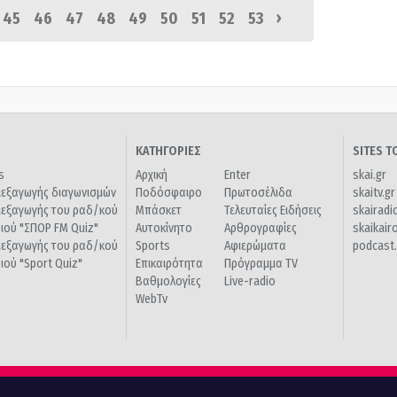
›
45
46
47
48
49
50
51
52
53
ΚΑΤΗΓΟΡΙΕΣ
SITES 
s
Αρχική
Enter
skai.gr
ιεξαγωγής διαγωνισμών
Ποδόσφαιρο
Πρωτοσέλιδα
skaitv.gr
ιεξαγωγής του ραδ/κού
Μπάσκετ
Τελευταίες Ειδήσεις
skairadi
διού "ΣΠΟΡ FM Quiz"
Αυτοκίνητο
Αρθρογραφίες
skaikair
ιεξαγωγής του ραδ/κού
Sports
Αφιερώματα
podcast.
διού "Sport Quiz"
Επικαιρότητα
Πρόγραμμα TV
Βαθμολογίες
Live-radio
WebTv