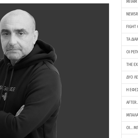
ΜΠΑΜ 
NEWS
FIGHT
ΤΑ ΔΙΑ
ΟΙ ΡΕ
THE E
ΔΥΟ Λ
Η ΕΦΕ
AFTER
ΜΠΑΛΑ
ΟΙ… Μ