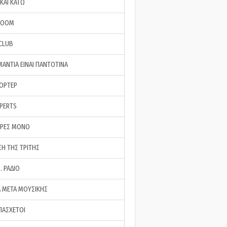
ΚΑΙ ΚΑΤΩ
ROOM
 CLUB
ΜΑΝΤΙΑ ΕΙΝΑΙ ΠΑΝΤΟΤΙΝΑ
ΠΟΡΤΕΡ
XPERTS
ΕΡΕΣ ΜΟΝΟ
ΣΗ ΤΗΣ ΤΡΙΤΗΣ
… ΡΑΔΙΟ
 ΜΕΤΑ ΜΟΥΣΙΚΗΣ
ΠΑΣΧΕΤΟΙ