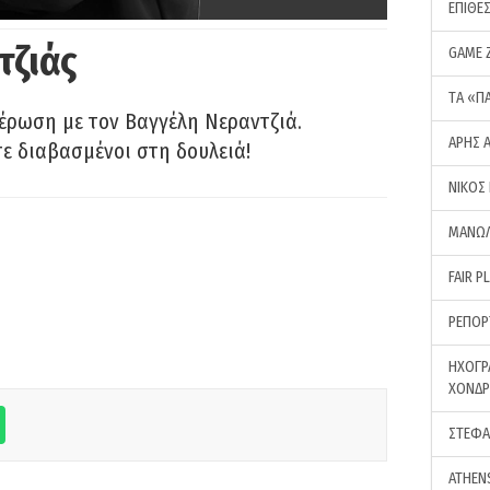
ΕΠΙΘΕ
τζιάς
GAME 
ΤA «Π
έρωση με τον Βαγγέλη Νεραντζιά.
ΑΡΗΣ 
τε διαβασμένοι στη δουλειά!
ΝΙΚΟΣ
ΜΑΝΩΛ
FAIR P
ΡΕΠΟΡ
ΗΧΟΓΡ
ΧΟΝΔ
ΣΤΕΦΑ
ATHEN