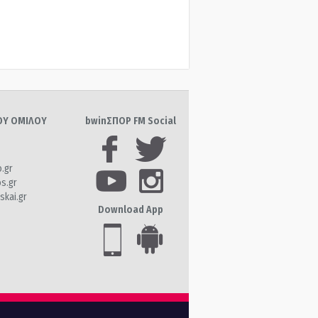
ΤΟΥ ΟΜΙΛΟΥ
bwinΣΠΟΡ FM Social
o.gr
os.gr
skai.gr
Download App