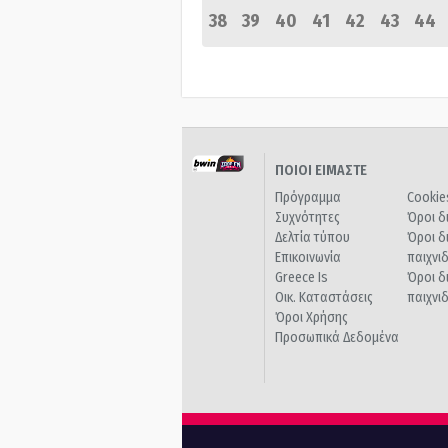
38
39
40
41
42
43
44
ΠΟΙΟΙ ΕΙΜΑΣΤΕ
Πρόγραμμα
Cookie
Συχνότητες
Όροι δ
Δελτία τύπου
Όροι δ
Επικοινωνία
παιχνι
Greece Is
Όροι δ
Οικ. Καταστάσεις
παιχνι
Όροι Χρήσης
Προσωπικά Δεδομένα