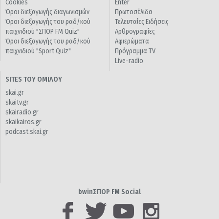
Cookies
Enter
Όροι διεξαγωγής διαγωνισμών
Πρωτοσέλιδα
Όροι διεξαγωγής του ραδ/κού
Τελευταίες Ειδήσεις
παιχνιδιού "ΣΠΟΡ FM Quiz"
Αρθρογραφίες
Όροι διεξαγωγής του ραδ/κού
Αφιερώματα
παιχνιδιού "Sport Quiz"
Πρόγραμμα TV
Live-radio
SITES ΤΟΥ ΟΜΙΛΟΥ
skai.gr
skaitv.gr
skairadio.gr
skaikairos.gr
podcast.skai.gr
bwinΣΠΟΡ FM Social