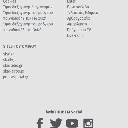
Cookies
Enter
Όροι διεξαγωγής διαγωνισμών
Πρωτοσέλιδα
Όροι διεξαγωγής του ραδ/κού
Τελευταίες Ειδήσεις
παιχνιδιού "ΣΠΟΡ FM Quiz"
Αρθρογραφίες
Όροι διεξαγωγής του ραδ/κού
Αφιερώματα
παιχνιδιού "Sport Quiz"
Πρόγραμμα TV
Live-radio
SITES ΤΟΥ ΟΜΙΛΟΥ
skai.gr
skaitv.gr
skairadio.gr
skaikairos.gr
podcast.skai.gr
bwinΣΠΟΡ FM Social