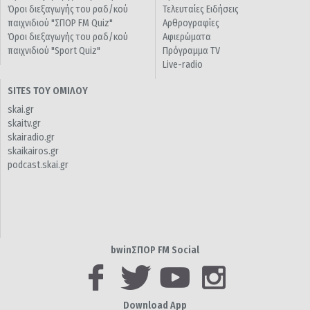
Όροι διεξαγωγής του ραδ/κού
Τελευταίες Ειδήσεις
παιχνιδιού "ΣΠΟΡ FM Quiz"
Αρθρογραφίες
Όροι διεξαγωγής του ραδ/κού
Αφιερώματα
παιχνιδιού "Sport Quiz"
Πρόγραμμα TV
Live-radio
SITES ΤΟΥ ΟΜΙΛΟΥ
skai.gr
skaitv.gr
skairadio.gr
skaikairos.gr
podcast.skai.gr
bwinΣΠΟΡ FM Social
Download App