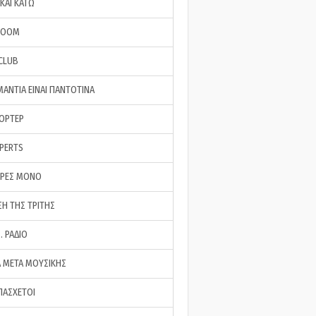
ΚΑΙ ΚΑΤΩ
ROOM
 CLUB
ΜΑΝΤΙΑ ΕΙΝΑΙ ΠΑΝΤΟΤΙΝΑ
ΠΟΡΤΕΡ
XPERTS
ΕΡΕΣ ΜΟΝΟ
ΣΗ ΤΗΣ ΤΡΙΤΗΣ
… ΡΑΔΙΟ
 ΜΕΤΑ ΜΟΥΣΙΚΗΣ
ΠΑΣΧΕΤΟΙ