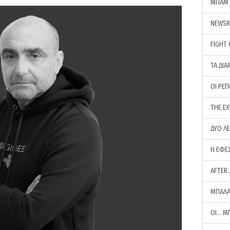
ΜΠΑΜ 
NEWS
FIGHT
ΤΑ ΔΙΑ
ΟΙ ΡΕ
THE E
ΔΥΟ Λ
Η ΕΦΕ
AFTER
ΜΠΑΛΑ
ΟΙ… Μ