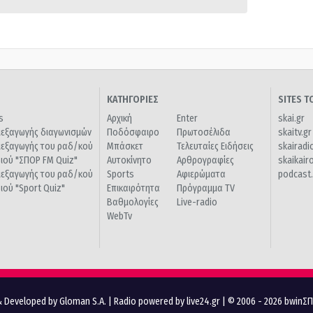
ΚΑΤΗΓΟΡΙΕΣ
SITES 
s
Αρχική
Enter
skai.gr
ιεξαγωγής διαγωνισμών
Ποδόσφαιρο
Πρωτοσέλιδα
skaitv.gr
ιεξαγωγής του ραδ/κού
Μπάσκετ
Τελευταίες Ειδήσεις
skairadi
διού "ΣΠΟΡ FM Quiz"
Αυτοκίνητο
Αρθρογραφίες
skaikair
ιεξαγωγής του ραδ/κού
Sports
Αφιερώματα
podcast.
διού "Sport Quiz"
Επικαιρότητα
Πρόγραμμα TV
Βαθμολογίες
Live-radio
WebTv
 Developed by Gloman S.A.
|
Radio powered by live24.gr
| © 2006 - 2026 bwinΣ