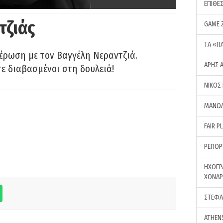
ΕΠΙΘΕ
τζιάς
GAME 
ΤA «Π
έρωση με τον Βαγγέλη Νεραντζιά.
ΑΡΗΣ 
τε διαβασμένοι στη δουλειά!
ΝΙΚΟΣ
ΜΑΝΩΛ
FAIR P
ΡΕΠΟΡ
ΗΧΟΓΡ
ΧΟΝΔ
ΣΤΕΦΑ
ATHEN