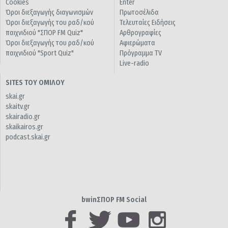
Cookies
Enter
Όροι διεξαγωγής διαγωνισμών
Πρωτοσέλιδα
Όροι διεξαγωγής του ραδ/κού
Τελευταίες Ειδήσεις
παιχνιδιού "ΣΠΟΡ FM Quiz"
Αρθρογραφίες
Όροι διεξαγωγής του ραδ/κού
Αφιερώματα
παιχνιδιού "Sport Quiz"
Πρόγραμμα TV
Live-radio
SITES ΤΟΥ ΟΜΙΛΟΥ
skai.gr
skaitv.gr
skairadio.gr
skaikairos.gr
podcast.skai.gr
bwinΣΠΟΡ FM Social