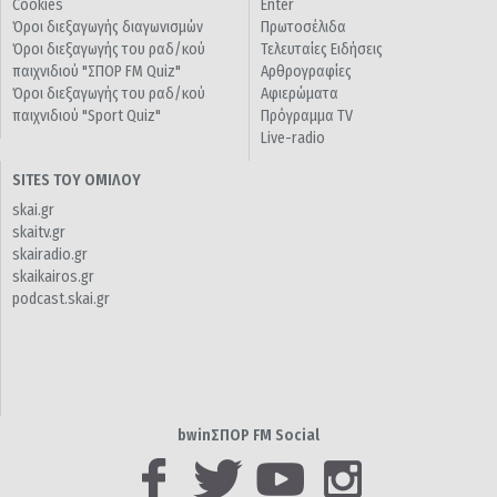
Cookies
Enter
Όροι διεξαγωγής διαγωνισμών
Πρωτοσέλιδα
Όροι διεξαγωγής του ραδ/κού
Τελευταίες Ειδήσεις
παιχνιδιού "ΣΠΟΡ FM Quiz"
Αρθρογραφίες
Όροι διεξαγωγής του ραδ/κού
Αφιερώματα
παιχνιδιού "Sport Quiz"
Πρόγραμμα TV
Live-radio
SITES ΤΟΥ ΟΜΙΛΟΥ
skai.gr
skaitv.gr
skairadio.gr
skaikairos.gr
podcast.skai.gr
bwinΣΠΟΡ FM Social