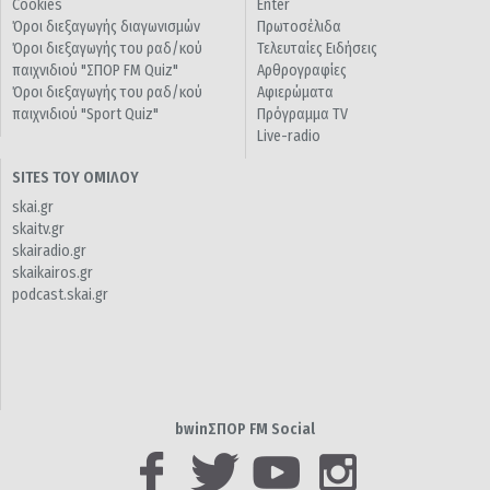
Cookies
Enter
Όροι διεξαγωγής διαγωνισμών
Πρωτοσέλιδα
Όροι διεξαγωγής του ραδ/κού
Τελευταίες Ειδήσεις
παιχνιδιού "ΣΠΟΡ FM Quiz"
Αρθρογραφίες
Όροι διεξαγωγής του ραδ/κού
Αφιερώματα
παιχνιδιού "Sport Quiz"
Πρόγραμμα TV
Live-radio
SITES ΤΟΥ ΟΜΙΛΟΥ
skai.gr
skaitv.gr
skairadio.gr
skaikairos.gr
podcast.skai.gr
bwinΣΠΟΡ FM Social