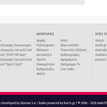
ΚΑΤΗΓΟΡΙΕΣ
SITES 
s
Αρχική
Enter
skai.gr
ιεξαγωγής διαγωνισμών
Ποδόσφαιρο
Πρωτοσέλιδα
skaitv.gr
ιεξαγωγής του ραδ/κού
Μπάσκετ
Τελευταίες Ειδήσεις
skairadi
διού "ΣΠΟΡ FM Quiz"
Αυτοκίνητο
Αρθρογραφίες
skaikair
ιεξαγωγής του ραδ/κού
Sports
Αφιερώματα
podcast.
διού "Sport Quiz"
Επικαιρότητα
Πρόγραμμα TV
Βαθμολογίες
Live-radio
WebTv
 Developed by Gloman S.A.
|
Radio powered by live24.gr
| © 2006 - 2026 bwinΣ