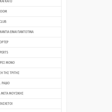
ΚΑΙ ΚΑΤΩ
ROOM
 CLUB
ΜΑΝΤΙΑ ΕΙΝΑΙ ΠΑΝΤΟΤΙΝΑ
ΠΟΡΤΕΡ
XPERTS
ΕΡΕΣ ΜΟΝΟ
ΣΗ ΤΗΣ ΤΡΙΤΗΣ
… ΡΑΔΙΟ
 ΜΕΤΑ ΜΟΥΣΙΚΗΣ
ΠΑΣΧΕΤΟΙ