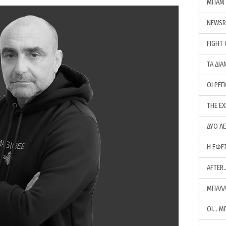
ΜΠΑΜ 
NEWS
FIGHT
ΤΑ ΔΙΑ
ΟΙ ΡΕ
THE E
ΔΥΟ Λ
Η ΕΦΕ
AFTER
ΜΠΑΛΑ
ΟΙ… Μ