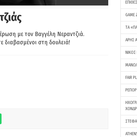
ΕΠΙΘΕ
τζιάς
GAME 
ΤA «Π
έρωση με τον Βαγγέλη Νεραντζιά.
ΑΡΗΣ 
τε διαβασμένοι στη δουλειά!
ΝΙΚΟΣ
ΜΑΝΩΛ
FAIR P
ΡΕΠΟΡ
ΗΧΟΓΡ
ΧΟΝΔ
ΣΤΕΦΑ
ATHEN