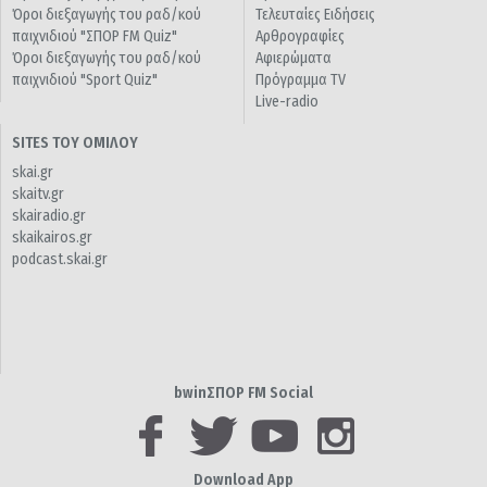
Όροι διεξαγωγής του ραδ/κού
Τελευταίες Ειδήσεις
παιχνιδιού "ΣΠΟΡ FM Quiz"
Αρθρογραφίες
Όροι διεξαγωγής του ραδ/κού
Αφιερώματα
παιχνιδιού "Sport Quiz"
Πρόγραμμα TV
Live-radio
SITES ΤΟΥ ΟΜΙΛΟΥ
skai.gr
skaitv.gr
skairadio.gr
skaikairos.gr
podcast.skai.gr
bwinΣΠΟΡ FM Social
Download App