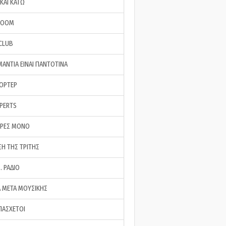
ΚΑΙ ΚΑΤΩ
ROOM
 CLUB
ΜΑΝΤΙΑ ΕΙΝΑΙ ΠΑΝΤΟΤΙΝΑ
ΠΟΡΤΕΡ
XPERTS
ΕΡΕΣ ΜΟΝΟ
ΣΗ ΤΗΣ ΤΡΙΤΗΣ
… ΡΑΔΙΟ
 ΜΕΤΑ ΜΟΥΣΙΚΗΣ
ΠΑΣΧΕΤΟΙ