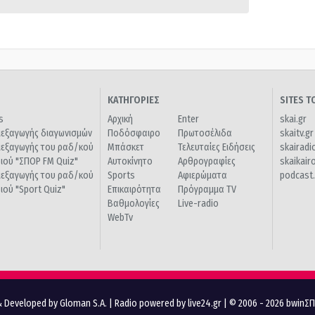
ΚΑΤΗΓΟΡΙΕΣ
SITES 
s
Αρχική
Enter
skai.gr
ιεξαγωγής διαγωνισμών
Ποδόσφαιρο
Πρωτοσέλιδα
skaitv.gr
ιεξαγωγής του ραδ/κού
Μπάσκετ
Τελευταίες Ειδήσεις
skairadi
διού "ΣΠΟΡ FM Quiz"
Αυτοκίνητο
Αρθρογραφίες
skaikair
ιεξαγωγής του ραδ/κού
Sports
Αφιερώματα
podcast.
διού "Sport Quiz"
Επικαιρότητα
Πρόγραμμα TV
Βαθμολογίες
Live-radio
WebTv
 Developed by Gloman S.A.
|
Radio powered by live24.gr
| © 2006 - 2026 bwinΣ