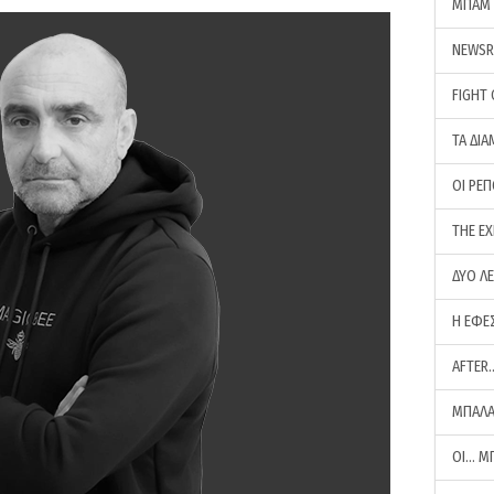
ΜΠΑΜ 
NEWS
FIGHT
ΤΑ ΔΙΑ
ΟΙ ΡΕ
THE E
ΔΥΟ Λ
Η ΕΦΕ
AFTER
ΜΠΑΛΑ
ΟΙ… Μ