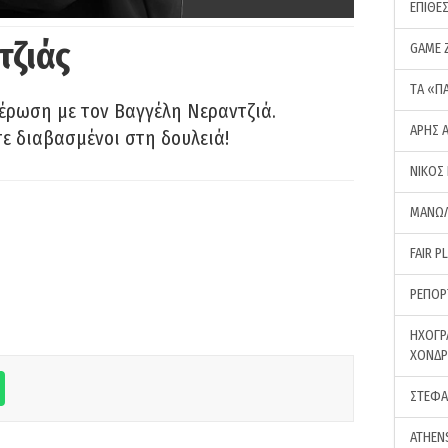
ΕΠΙΘΕ
τζιάς
GAME 
ΤA «Π
έρωση με τον Βαγγέλη Νεραντζιά.
ΑΡΗΣ 
τε διαβασμένοι στη δουλειά!
ΝΙΚΟΣ
ΜΑΝΩΛ
FAIR P
ΡΕΠΟΡ
ΗΧΟΓΡ
ΧΟΝΔ
ΣΤΕΦΑ
ATHEN