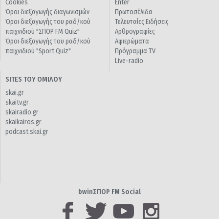
Cookies
Enter
Όροι διεξαγωγής διαγωνισμών
Πρωτοσέλιδα
Όροι διεξαγωγής του ραδ/κού
Τελευταίες Ειδήσεις
παιχνιδιού "ΣΠΟΡ FM Quiz"
Αρθρογραφίες
Όροι διεξαγωγής του ραδ/κού
Αφιερώματα
παιχνιδιού "Sport Quiz"
Πρόγραμμα TV
Live-radio
SITES ΤΟΥ ΟΜΙΛΟΥ
skai.gr
skaitv.gr
skairadio.gr
skaikairos.gr
podcast.skai.gr
bwinΣΠΟΡ FM Social