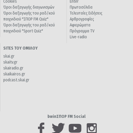
Cookies
Enter
Όροι διεξαγωγής διαγωνισμών
Πρωτοσέλιδα
Όροι διεξαγωγής του ραδ/κού
Τελευταίες Ειδήσεις
παιχνιδιού "ΣΠΟΡ FM Quiz"
Αρθρογραφίες
Όροι διεξαγωγής του ραδ/κού
Αφιερώματα
παιχνιδιού "Sport Quiz"
Πρόγραμμα TV
Live-radio
SITES ΤΟΥ ΟΜΙΛΟΥ
skai.gr
skaitv.gr
skairadio.gr
skaikairos.gr
podcast.skai.gr
bwinΣΠΟΡ FM Social