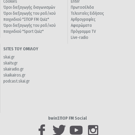
Cookies
Enter
Όροι διεξαγωγής διαγωνισμών
Πρωτοσέλιδα
Όροι διεξαγωγής του ραδ/κού
Τελευταίες Ειδήσεις
παιχνιδιού "ΣΠΟΡ FM Quiz"
Αρθρογραφίες
Όροι διεξαγωγής του ραδ/κού
Αφιερώματα
παιχνιδιού "Sport Quiz"
Πρόγραμμα TV
Live-radio
SITES ΤΟΥ ΟΜΙΛΟΥ
skai.gr
skaitv.gr
skairadio.gr
skaikairos.gr
podcast.skai.gr
bwinΣΠΟΡ FM Social