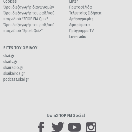
Cookies
Enter
Όροι διεξαγωγής διαγωνισμών
Πρωτοσέλιδα
Όροι διεξαγωγής του ραδ/κού
Τελευταίες Ειδήσεις
παιχνιδιού "ΣΠΟΡ FM Quiz"
Αρθρογραφίες
Όροι διεξαγωγής του ραδ/κού
Αφιερώματα
παιχνιδιού "Sport Quiz"
Πρόγραμμα TV
Live-radio
SITES ΤΟΥ ΟΜΙΛΟΥ
skai.gr
skaitv.gr
skairadio.gr
skaikairos.gr
podcast.skai.gr
bwinΣΠΟΡ FM Social